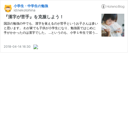
小学生・中学生の勉強
id:nekotohina
『漢字が苦手』を克服しよう！
国語の勉強の中でも、漢字を覚えるのが苦手というお子さんは多い
と思います。 わが家でも子供が小学生になり、勉強面ではじめに
手がかかったのは漢字でした。 …というのも、小学１年生で習う漢
字は80字。 それが小学２年生では160字、小学３～４年生では200
字というように年々覚える漢字の数は増えていきます。 小学５年
生…
2018-04-14 16:30