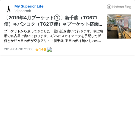
My Superior Life
id:pharmb
〔2019年4月プーケット①〕新千歳（TG671
便）⇒バンコク（TG217便）⇒プーケット搭乗
記：ロイヤルラウンジの紹介＆バンコクで国内乗
プーケットから戻ってきました！旅行記を書いて行きます。実は急
継は予習必須!?ルートや注意点を解説！
用で名古屋で書いております。4/26にスカイマークを手配した所
何とか翌々日の便が空きアリ・・新千歳-羽田の便は無いものの新
千歳-名古屋便は意外と空いていると言う残念さです。そして急用
2019-04-30 23:00
で帰ったのにブログを書くという・・。 今回のプーケット旅行、
大体…