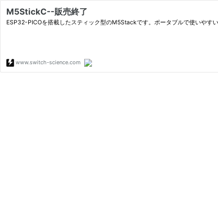
M5StickC--販売終了
ESP32-PICOを搭載したスティック型のM5Stackです。ポータブルで使い
www.switch-science.com