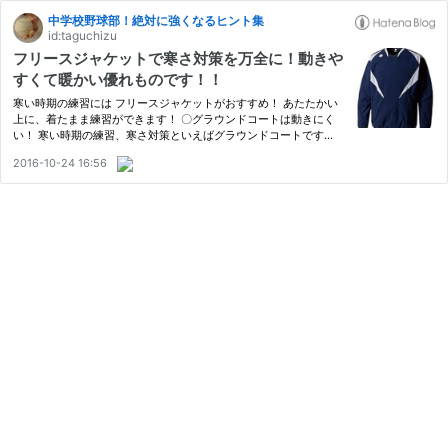
中学校野球部！絶対に強くなるヒント集
id:taguchizu
フリースジャケットで寒さ対策を万全に！動きや
すくて暖かい優れものです！！
寒い時期の練習には フリースジャケットがおすすめ！ あたたかい
上に、着たまま練習ができます！ 〇グラウンドコートは動きにく
い！ 寒い時期の練習、寒さ対策といえばグラウンドコートです
ね。 DESCENTE(デサント) エラスチック・チタンサーモジャケッ
2016-10-24 16:56
ト L ブラック×シルバー DR-215 出版社/メーカー: DESCENTE(デ
サント)…