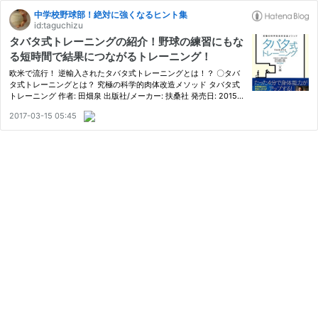
中学校野球部！絶対に強くなるヒント集
id:taguchizu
タバタ式トレーニングの紹介！野球の練習にもな
る短時間で結果につながるトレーニング！
欧米で流行！ 逆輸入されたタバタ式トレーニングとは！？ 〇タバ
タ式トレーニングとは？ 究極の科学的肉体改造メソッド タバタ式
トレーニング 作者: 田畑泉 出版社/メーカー: 扶桑社 発売日: 2015/0
7/02 メディア: 単行本 この商品を含むブログ (2件) を見る こちら
2017-03-15 05:45
の本によると、タバタ式トレーニングは欧米では「TABATA …