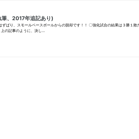
筆、2017年追記あり)
ばり、スモールベースボールからの脱却です！！ 〇強化試合の結果は３勝１敗だったが… s
、上の記事のように、決し…