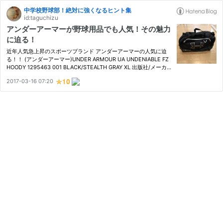
中学校野球部！絶対に強くなるヒント集
id:taguchizu
アンダーアーマーが野球用品でも人気！その魅力
に迫る！
近年人気急上昇のスポーツブランド アンダーアーマーの人気に迫
る！！ (アンダーアーマー)UNDER ARMOUR UA UNDENIABLE FZ
HOODY 1295463 001 BLACK/STEALTH GRAY XL 出版社/メーカ
ー: UNDER ARMOUR 発売日: 2017/01/10 メディア: ウェア&シュー
2017-03-16 07:20
ズ この商品を含むブログを見る 〇野球界でも人気！アンダーアー
マーとは？ 先…