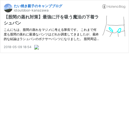
たい焼き親子のキャンプブログ
id:outdoor-kanazawa
【股間の蒸れ対策】最強に汗を吸う魔法の下着ラ
シュバン
こんにちは、股間の蒸れをマジメに考える隊長です。 これまで何
度も股間の蒸れに最適なパンツはどれか調査してきましたが、最終
的な結論はラシュバンのボクサーパンツになりました。 股間周辺
の汗を吸いとる魔法のパンツ 高度に計算された立体裁断パンツ 玉
2018-05-09 18:54
キンの毛剃り失敗した僕にも優しい 追記2026.6.25 この股間のホ
ー…