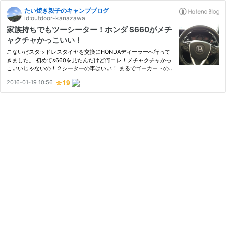
たい焼き親子のキャンプブログ
id:outdoor-kanazawa
家族持ちでもツーシーター！ホンダ S660がメチ
ャクチャかっこいい！
こないだスタッドレスタイヤを交換にHONDAディーラーへ行って
きました。 初めてs660を見たんだけど何コレ！メチャクチャかっ
こいいじゃないの！２シーターの車はいい！ まるでゴーカートの
ような底ポジション、乗り降り大変！^_^; ビートやコペンに勝って
2016-01-19 10:56
る性能！ あー、なんだか昔の遊園地を思い出す。 なんだこのオモ
チ…