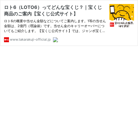
ロト6（LOTO6）ってどんな宝くじ？｜宝くじ
商品のご案内【宝くじ公式サイト】
ロト6の概要や当せん金額などについてご案内します。1等の当せん
金額は、2億円（理論値）です。当せん金のキャリーオーバーにつ
いてもご紹介します。【宝くじ公式サイト】では、ジャンボ宝くじ
等の普通くじ・スクラッチ・ロト7・ロト6・ミニロト・ビンゴ5・
www.takarakuji-official.jp
ナンバーズ4・ナンバーズ3・着せかえクーちゃん・クイックワン
と…