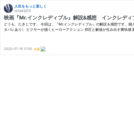
人生をもっと楽しく
id:takiji05
映画『Mr.インクレディブル』解説&感想 インクレデ
どうも、たきじです。 今回は、『Mr.インクレディブル』の解説＆感想です。個
タバレあり） ピクサーが描くヒーローアクション 抑圧と解放が生み出す爽快感 家
2020-07-16 17:00