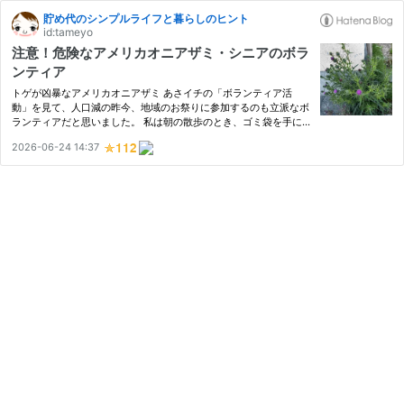
貯め代のシンプルライフと暮らしのヒント
id:tameyo
注意！危険なアメリカオニアザミ・シニアのボラ
ンティア
トゲが凶暴なアメリカオニアザミ あさイチの「ボランティア活
動」を見て、人口減の昨今、地域のお祭りに参加するのも立派なボ
ランティアだと思いました。 私は朝の散歩のとき、ゴミ袋を手に
道端にポイ捨てされたペットぼるや空き缶、紙のゴミを拾っていま
2026-06-24 14:37
す。 超危険な植物・アメリカオニアザミの駆除についてお伝えし
ます…