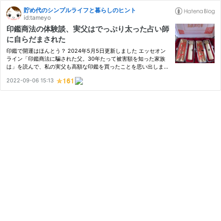
貯め代のシンプルライフと暮らしのヒント
id:tameyo
印鑑商法の体験談、実父はでっぷり太った占い師
に自らだまされた
印鑑で開運はほんとう？ 2024年5月5日更新しました エッセオン
ライン「印鑑商法に騙された父。30年たって被害額を知った家族
は」を読んで、私の実父も高額な印鑑を買ったことを思い出しまし
た。 スピリチュアルが大好きだった父は、ある占い師と親しくな
2022-09-06 15:13
り、鑑定してもらい、高額な印鑑を購入したのです。 それは結
局、ム…