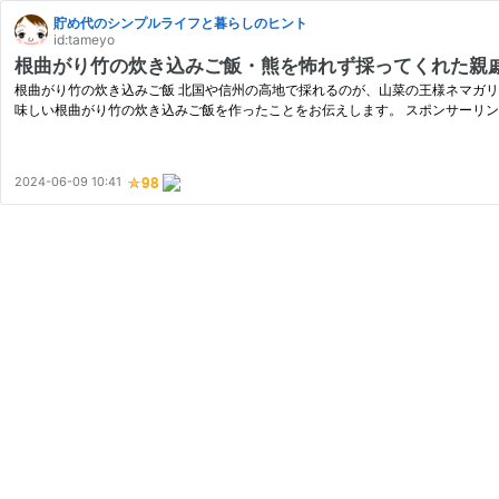
貯め代のシンプルライフと暮らしのヒント
id:tameyo
根曲がり竹の炊き込みご飯・熊を怖れず採ってくれた親
根曲がり竹の炊き込みご飯 北国や信州の高地で採れるのが、山菜の王様ネマガリ
味しい根曲がり竹の炊き込みご飯を作ったことをお伝えします。 スポンサーリンク
2024-06-09 10:41