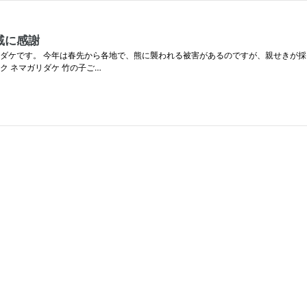
戚に感謝
ダケです。 今年は春先から各地で、熊に襲われる被害があるのですが、親せきが採
 ネマガリダケ 竹の子ご…