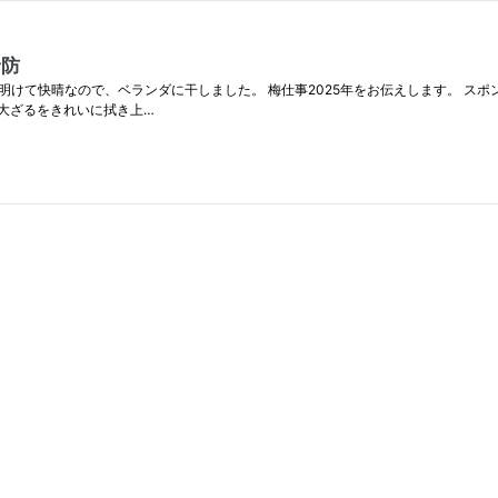
予防
が明けて快晴なので、ベランダに干しました。 梅仕事2025年をお伝えします。 スポ
 大ざるをきれいに拭き上…