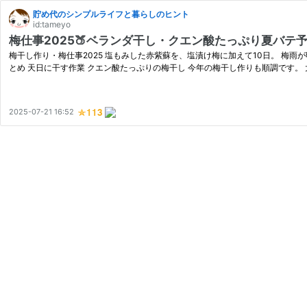
貯め代のシンプルライフと暮らしのヒント
id:tameyo
梅仕事2025🍑ベランダ干し・クエン酸たっぷり夏バテ
梅干し作り・梅仕事2025 塩もみした赤紫蘇を、塩漬け梅に加えて10日。 梅雨
とめ 天日に干す作業 クエン酸たっぷりの梅干し 今年の梅干し作りも順調です。
2025-07-21 16:52