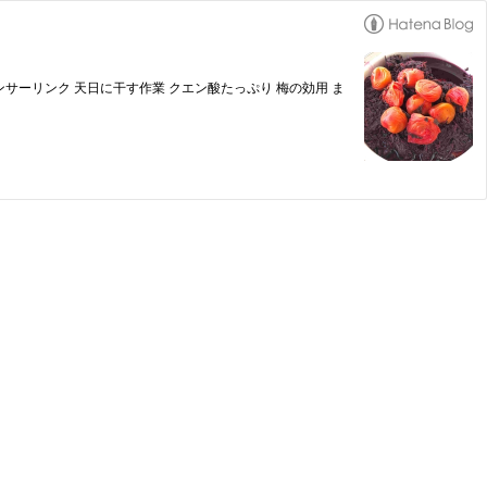
ンサーリンク 天日に干す作業 クエン酸たっぷり 梅の効用 ま