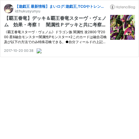
【遊戯王 最新情報】まいログ:遊戯王,TCGやトレンド情報まとめ
id:hukusyunyu
【覇王眷竜】デッキ＆覇王眷竜スターヴ・ヴェノ
ム 効果・考察！ 闇属性Ｐデッキと共に考察す
るぞー！
《覇王眷竜スターヴ・ヴェノム》ドラゴン族 闇属性 攻2800 守20
00 星8融合モンスター闇属性Pモンスター×2このカードは融合召喚
及び以下の方法でのみ特殊召喚できる。●自分フィールドの上記カ
ードをリリースした場合にEXモンスターゾーンに特殊召喚でき
2017-10-20 00:38
る。〈「融合」は必要としない〉。➀ターンに1度、このカード以
外の自分…