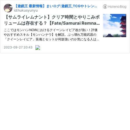
【遊戯王 最新情報】まいログ:遊戯王,TCGやトレンド情報まとめ
id:hukusyunyu
【サムライレムナント】クリア時間とやりこみボ
リュームは存在する？【Fate/Samurai Remnan
t攻略】
ここではモンハンNOWにおけるクイーンレイピア改が強い！評価
やおすすめスキル【モンハンナウ】を解説。ぶっ壊れ万能武器の
「クイーンレイピア」装備とセットが何故強いのか気になる人は参
考にしてください。
2023-09-27 20:43