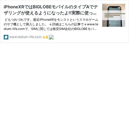
iPhoneXRではBIGLOBEモバイルのタイプAでテ
ザリングが使えるようになったよ!!実際に使って
みたが…
どもつれづれです。最近iPhoneXRをモンストというスマホゲーム
のサブ機として購入しました。 ↓詳細はこちらの記事で↓www.te
dium-life.comで、SIMに関しては格安SIM会社のBIGLOBEモバイ
ルのタイプAを利用してい
www.tedium-life.com