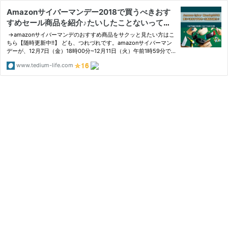
Amazonサイバーマンデー2018で買うべきおす
すめセール商品を紹介♪たいしたことないってマ
ジ!?【随時更新】
→amazonサイバーマンデのおすすめ商品をサクッと見たい方はこ
ちら【随時更新中!!】 ども、つれづれです。amazonサイバーマン
デーが、12月7日（金）18時00分~12月11日（火）午前1時59分で
開催されます。 たいしたことないと
www.tedium-life.com