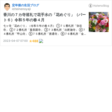
定年後の生活ブログ
id:teinenoyaji
香川の７カ寺巡礼で花手水の「花めぐり」（パー
ト６）令和５年の春４月
七ヶ寺「花めぐり」（令和５年の春４月） ①７１番札所「弥谷
寺」 ②７２番札所「曼荼羅寺」 ③７３番札所「出釈迦寺」 ④７
４番札所「甲山寺」 ⑤７５番札所「善通寺」 ⑥７６番札所「金
倉寺」 ⑦７７番札所「道隆寺」 おわりに 七ヶ寺「花めぐり」（令
2023-04-07 07:00
和５年の春４月） ７カ寺とは四国霊場の７１番から７７番までの
札所のことで…