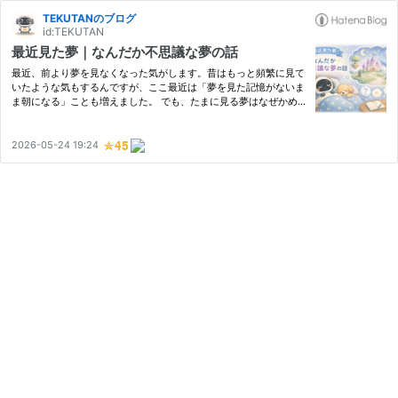
TEKUTANのブログ
id:TEKUTAN
最近見た夢｜なんだか不思議な夢の話
最近、前より夢を見なくなった気がします。昔はもっと頻繁に見て
いたような気もするんですが、ここ最近は「夢を見た記憶がないま
ま朝になる」ことも増えました。 でも、たまに見る夢はなぜかめ
ちゃくちゃなんですよね。 私の夢は昔から“ハチャメチャ系”が多め
です。 たとえば―― 昔の知り合いや、しばらく連絡を取ってい
な…
2026-05-24 19:24