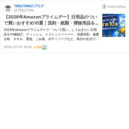
TEKUTANのブログ
id:TEKUTAN
【2026年Amazonプライムデー】日用品のつい
で買いおすすめ10選｜洗剤・紙類・掃除用品をお
得にまとめ買い
2026年Amazonプライムデーで「ついで買い」しておきたい日用
品を10個紹介。ティッシュ、トイレットペーパー、洗濯洗剤、歯磨
き粉、タオル、電池、ごみ袋、ボディソープなど、毎日の生活で使
う消耗品をまとめ買いしたい人向けの記事です。
2026-07-02 19:26