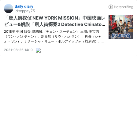
daily diary
id:teppay75
「唐人街探偵 NEW YORK MISSION」中国映画レ
ビュー&解説「唐人街探案2 Detective Chinatow
n 2」
2018年 中国 監督: 陈思诚（チェン・スーチェン） 出演: 王宝强
（ワン・バオチャン）、刘昊然（リウ・ハオラン）、肖央（シャ
オ・ヤン）、ナターシャ・リュー・ボルディッツォ（刘承羽）、尚
语贤（シャン・ユーシエン）
2021-08-26 14:19