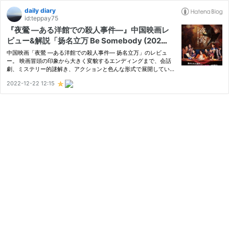
daily diary
id:teppay75
『夜鶯 ―ある洋館での殺人事件―』中国映画レ
ビュー&解説「扬名立万 Be Somebody (202
1）」
中国映画「夜鶯 ―ある洋館での殺人事件― 扬名立万」のレビュ
ー。 映画冒頭の印象から大きく変貌するエンディングまで、会話
劇、ミステリー的謎解き、アクションと色んな形式で展開していく
エンタメ風味なサスペンス映画。 2021年 中国 監督: 刘循子墨（リ
2022-12-22 12:15
ウ・シュンズーモオ） 出演: 尹正（イン・ジョン）、邓家佳（ダ
ン・…