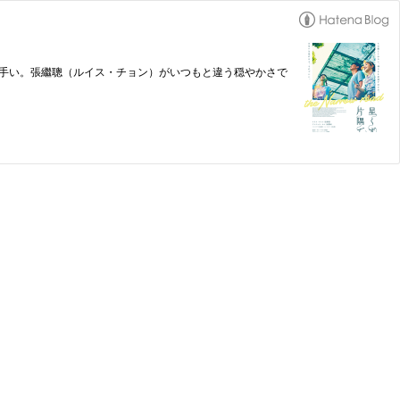
上手い。張繼聰（ルイス・チョン）がいつもと違う穏やかさで