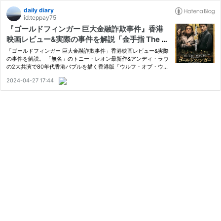
daily diary
id:teppay75
『ゴールドフィンガー 巨大金融詐欺事件』香港
映画レビュー&実際の事件を解説「金手指 The G
oldfinger (2023)」
「ゴールドフィンガー 巨大金融詐欺事件」香港映画レビュー&実際
の事件を解説。 「無名」のトニー・レオン最新作&アンディ・ラウ
の2大共演で80年代香港バブルを描く香港版「ウルフ・オブ・ウォ
ールストリート」。1983年は「プロジェクトA」の公開年…つまり
2024-04-27 17:44
黄金時代の香港アナザーサイドを描いた映画。 「金手指 The Gold
fi…