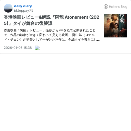
daily diary
id:teppay75
香港映画レビュー&解説『阿龍 Atonement (202
5)』タイが舞台の復讐譚
香港映画「阿龍」レビュー。撮影から7年を経て公開されたこと
で、作品の印象が大きく変わって見える映画。 鄭中基（ロナル
ド・チェン）が監督として手がけた本作は、全編タイを舞台にした
異国情緒と香港的なアクションを併せ持ちながら、その“時間差”を
2026-01-06 15:38
強く意識させる。 2025年 香港 96分 監督： 鄭中基（ロナルド・チ
ェン…