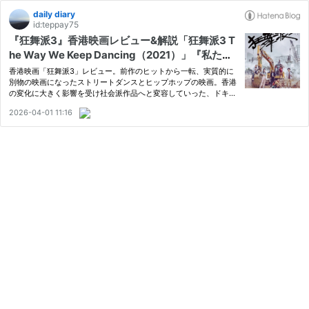
daily diary
id:teppay75
『狂舞派3』香港映画レビュー&解説「狂舞派3 T
he Way We Keep Dancing（2021）」『私たち
の話し方』に繋がる壮絶な歴史
香港映画「狂舞派3」レビュー。前作のヒットから一転、実質的に
別物の映画になったストリートダンスとヒップホップの映画。香港
の変化に大きく影響を受け社会派作品へと変容していった、ドキュ
メンタリー的に濃密な異色作。「続編」ではなく「断絶の上に作ら
2026-04-01 11:16
れた続編」。 2021年 香港 129分 IMDb評価：6.3/10 監督：黃修
平…