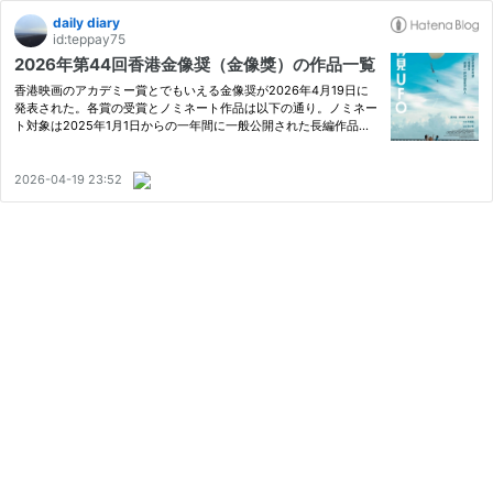
daily diary
id:teppay75
2026年第44回香港金像奨（金像獎）の作品一覧
香港映画のアカデミー賞とでもいえる金像奨が2026年4月19日に
発表された。各賞の受賞とノミネート作品は以下の通り。ノミネー
ト対象は2025年1月1日からの一年間に一般公開された長編作品と
なる。 作品賞 監督賞 脚本賞 主演男優賞 主演女優賞 助演男優賞 助
演女優賞 新人俳優賞 撮影賞 編集賞 美術賞 コスチューム賞 アク…
2026-04-19 23:52