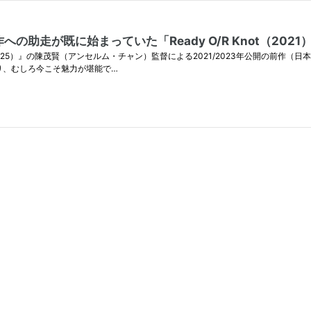
が既に始まっていた「Ready O/R Knot（2021）」&「
025）』の陳茂賢（アンセルム・チャン）監督による2021/2023年公開の前作（
り、むしろ今こそ魅力が堪能で…