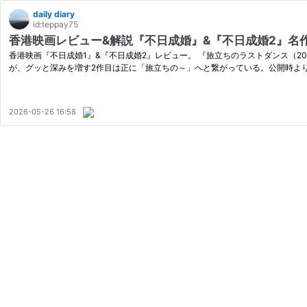
daily diary
id:teppay75
香港映画レビュー&解説『不日成婚』&『不日成婚2』名作への助走
香港映画『不日成婚1』&『不日成婚2』レビュー。 『旅立ちのラストダンス（2
が、グッと深みを増す2作目は正に「旅立ちの～」へと繋がっている。公開時よ
2026-05-26 16:58