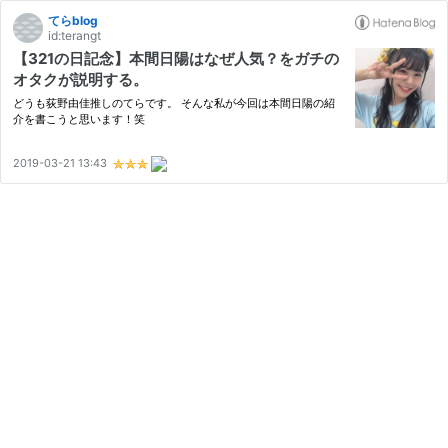
てらblog
id:terangt
【321の日記念】本間日陽はなぜ人気？をガチの
オタクが説明する。
どうも荻野由佳推しのてらです。 そんな私が今回は本間日陽の紹
介を書こうと思います！笑
2019-03-21 13:43