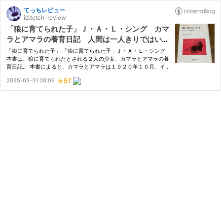
てっちレビュー
id:tetch-review
「狼に育てられた子」Ｊ・Ａ・Ｌ・シング カマ
ラとアマラの養育日記 人間は一人きりではいら
れないと痛感 実話でないとしても、いろいろと
「狼に育てられた子」 「狼に育てられた子」Ｊ・Ａ・Ｌ・シング
考えさせられる
本書は、狼に育てられたとされる２人の少女、カマラとアマラの養
育日記。 本書によると、カマラとアマラは１９２０年１０月、イ
ンドのジャングルで狼と一緒に暮らしているところを、著者のジョ
2025-03-31 00:06
セフ・シング牧師に見つけられ、牧師の孤児院で人間としての養
育…