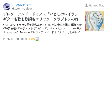
てっちレビュー
id:tetch-review
デレク・アンド・ドミノス「いとしのレイラ」
ギターも歌も歌詞もエリック・クラプトンの魂が
充満 やはり、ギターを弾く「歌手」だ （おす
いとしのレイラ (50周年記念エディション)(完全生産限定盤)(SHM-
すめ名曲名盤）
CD)(2枚組) アーティスト:デレク・アンド・ドミノス ユニバーサル
ミュージック Amazon デレク・アンド・ドミノス「いとしのレイ
ラ」 Derek & The Dominos 「Layla」 私は洋楽の歌を聴く時に、
2025-03-20 00:20
歌詞の意味は考えないほうだ。歌声は音として楽しむ。 例外的な…