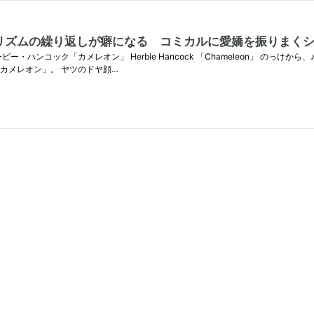
リズムの繰り返しが癖になる コミカルに愛嬌を振りまく
ハービー・ハンコック「カメレオン」 Herbie Hancock 「Chameleon」 の
カメレオン」。 ヤツのドヤ顔…