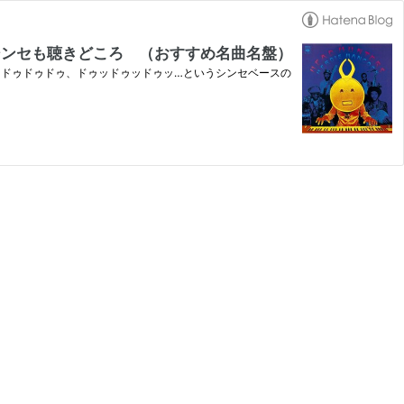
シンセも聴きどころ （おすすめ名曲名盤）
っけから、♪ドゥドゥドゥ、ドゥッドゥッドゥッ…というシンセベースの