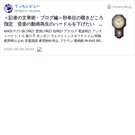
てっちレビュー
id:tetch-review
＜記者の文章術・ブログ編＞秒単位の聴きどころ
指定 音楽の動画再生のハードルを下げたい １
次情報の証明になり、ＳＥＯ対策の効果も期待で
MAG(マグ) 掛け時計 壁掛け時計 柱時計 アナログ 電波時計 アンテ
きそうだ
ィーク レトロ 振り子 ボンボン ウェストミンスターチャイム 時報
夜間鳴り止め 音量調節 夜間秒針停止 ブラウン 鹿鳴館 W-640 BR
ノア精密 MAG(マグ) Amazon （上記のAmazon商品は本文と直接
2026-06-26 00:00
関係ありません） このブログの「音楽」カテゴリーのレビュー記…