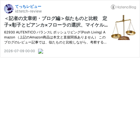
てっちレビュー
id:tetch-review
＜記者の文章術・ブログ編＞似たものと比較 定
子×彰子とビアンカ×フローラの選択、マイケル×
パコ×飛雄馬の父子関係・・・イメージが膨ら
62930 AUTENTICO バランスL ポッシュリビング(Posh Living) A
み、考察が広がる
mazon （上記のAmazon商品は本文と直接関係ありません） この
ブログのレビュー記事では、似たものと比較しながら、考察するこ
とが少なくない。 最近の例だと、人気歌手マイケル・ジャクソン
2026-07-09 00:00
の伝記映画「Michael/マイケル」（２０２６年、米国）のレビュー
記事が…