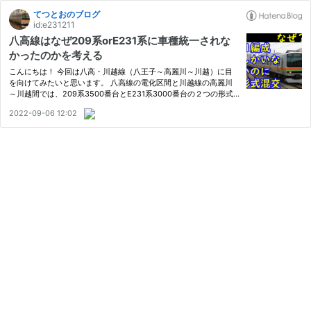
てつとおのブログ
id:e231211
八高線はなぜ209系orE231系に車種統一されな
かったのかを考える
こんにちは！ 今回は八高・川越線（八王子～高麗川～川越）に目
を向けてみたいと思います。 八高線の電化区間と川越線の高麗川
～川越間では、209系3500番台とE231系3000番台の２つの形式
が活躍しています。209系が5編成、E231系が6編成の合計11編成
2022-09-06 12:02
で運用が回っています。 ↑209系3500番台(左) ↑E231系3000番
台ここで一つ疑…