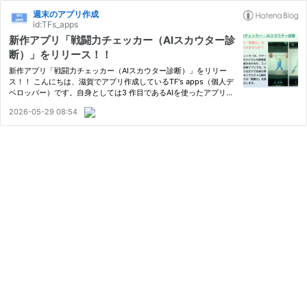
週末のアプリ作成
id:TFs_apps
新作アプリ「戦闘力チェッカー（AIスカウター診
断）」をリリース！！
新作アプリ「戦闘力チェッカー（AIスカウター診断）」をリリー
ス！！ こんにちは、滋賀でアプリ作成しているTF's apps（個人デ
ベロッパー）です。自身としては3 作目であるAIを使ったアプリを
リリースしました。先日「AI野球フォーム診断」というアプリを公
2026-05-29 08:54
開したばかりですが、同じロジックで、エンタメ系に振ったアプ
リ…