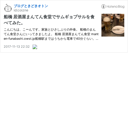
ブログときどきオトン
id:coizne
船橋 居酒屋まんてん食堂でサムギョプサルを食
べてみた。
こんにちは、こーんです。家族とひさしぶりの外食。 船橋のまん
てん食堂さんにいってきましたよ。 船橋 居酒屋まんてん食堂 mant
en-funabashi.owst.jp船橋駅まではうちから電車で40分ぐらい。
車だと渋滞で1時間はかかるのでお酒も考えて電車でいくことにし
2017-11-13 22:32
ました。今回のメインはなんといっても「サムギョプサル」です。
「…