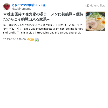
ときこママの優待メシ日記
id:tokikomama
★株主優待★壱角家の🍜ラーメンに初挑戦～優待
だからこそ挑戦出来る家系～
株主優待とふるさと納税で人生を豊かに♪ こんにちは、ときこママ
です(*´ω｀*)」 I am a Japanese investor.I am not looking for lot
s of profit. This is a blog introducing Japan's unique shareholde
r benefits system٩( ᐛ )و If you live in Japan, you can save mone
2025-12-15 19:00
y by taking advantage of shareholder benefits.…