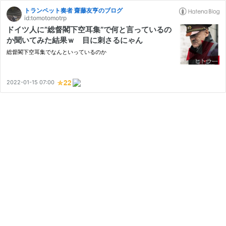
トランペット奏者 齋藤友亨のブログ
id:tomotomotrp
ドイツ人に”総督閣下空耳集”で何と言っているの
か聞いてみた結果ｗ 目に刺さるにゃん
総督閣下空耳集でなんといっているのか
2022-01-15 07:00