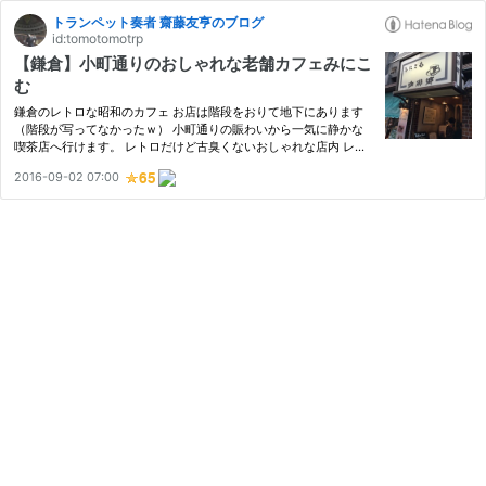
トランペット奏者 齋藤友亨のブログ
id:tomotomotrp
【鎌倉】小町通りのおしゃれな老舗カフェみにこ
む
鎌倉のレトロな昭和のカフェ お店は階段をおりて地下にあります
（階段が写ってなかったｗ） 小町通りの賑わいから一気に静かな
喫茶店へ行けます。 レトロだけど古臭くないおしゃれな店内 レト
ロな店内ですがとても清潔感があって高級感があります。 静かで
2016-09-02 07:00
落ち着いた雰囲気 こだわりのコーヒー ちゃんと一杯ずつ淹れて
い…