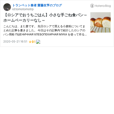
トランペット奏者 齋藤友亨のブログ
id:tomotomotrp
【ロシアでおうちごはん】小さな手ごね食パン～
ホームベーカリーなし～
こんにちは、また妻です。 先日ロシアで買える小麦粉についてま
とめた記事を書きました。 今日はその記事内で紹介したロシアの
パン用粉 ПШЕНИЧНАЯ ХЛЕБОПЕКАРНАЯ МУКА を使って作る小
さな食パンのレシピを紹介します。 もちろん日本で売っている強
2020-05-21 16:51
力粉でも作れます。 【材料】 【下準備】 【手順】 ③一次発酵
【材料】 ・…