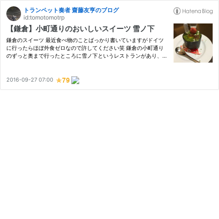
トランペット奏者 齋藤友亨のブログ
id:tomotomotrp
【鎌倉】小町通りのおいしいスイーツ 雪ノ下
鎌倉のスイーツ 最近食べ物のことばっかり書いていますがドイツ
に行ったらほぼ外食ゼロなので許してください笑 鎌倉の小町通り
のずっと奥まで行ったところに雪ノ下というレストランがあり、そ
の一階にはケーキ屋さんがあります。 中も数席あってカフェのよ
うになっていますが、ここのケーキを上のレストランで食べること
も…
2016-09-27 07:00