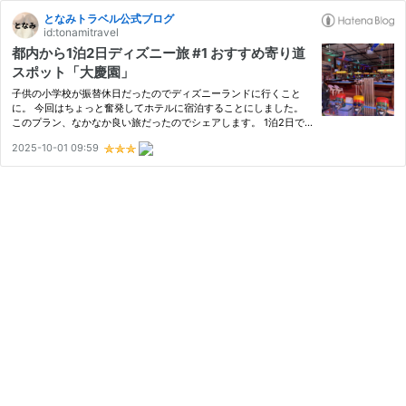
となみトラベル公式ブログ
id:tonamitravel
都内から1泊2日ディズニー旅 #1 おすすめ寄り道
スポット「大慶園」
子供の小学校が振替休日だったのでディズニーランドに行くこと
に。 今回はちょっと奮発してホテルに宿泊することにしました。
このプラン、なかなか良い旅だったのでシェアします。 1泊2日で
ディズニー旅行を考えた時に、他にどこに行こうかな？と考えてい
2025-10-01 09:59
る人におすすめしたいです。 市川大野駅で途中下車 市川大野駅の
ロ…