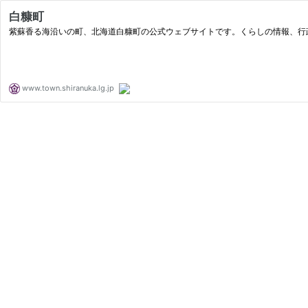
白糠町
紫蘇香る海沿いの町、北海道白糠町の公式ウェブサイトです。くらしの情報、行
www.town.shiranuka.lg.jp