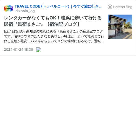
TRAVEL CODE (トラベルコード)｜今すぐ旅に行きたくなる 週末トラベラー｜
id:koala_log
レンタカーがなくてもOK！桂浜に歩いて行ける
民宿『民宿まさご』【宿泊記ブログ】
[読了目安]3分 高知県の桂浜にある『民宿まさご』の宿泊記ブログ
です。名物カツオのたたきなど美味しい料理と、歩いて桂浜まで行
ける立地が最高！バス停から歩いて３分の場所にあるので、運転で
きないひとり旅にもおススメ！ １.立地・バス停「桂浜」から徒歩
2024-01-24 18:30
３分 ２.お部屋チェック（和室５） ３.夕食 ４.朝食 ５.近くの…