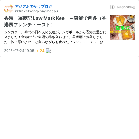
アジアおでかけブログ
id:travelhongkongmacau
香港｜羅麥記 Law Mark Kee ～東涌で西多（香
港風フレンチトースト）～
シンガポール時代の日本人の友達がシンガポールから香港に遊びに
来ました！空港に近い東涌で待ち合わせて、茶餐廳でお茶しまし
た。体に悪いよねーと言いながらも食べたフレンチトースト、おい
しかったです。 羅麥記 Law Mark Kee シンガポール時代の日本人
2025-07-24 19:05
の友達が、シンガポールから香港に遊びに来ました。その日、彼女
は…