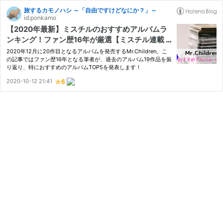
旅するカモノハシ ～「自由ですけどなにか？」～
id:ponkamo
【2020年最新】ミスチルのおすすめアルバムラ
ンキング！ファン歴16年が厳選【ミスチル連載 P
art.9】
2020年12月に20作目となるアルバムを発売するMr.Children。こ
の記事ではファン歴16年となる筆者が、過去のアルバム19作品を振
り返り、特におすすめのアルバムTOP5を発表します！
2020-10-12 21:41