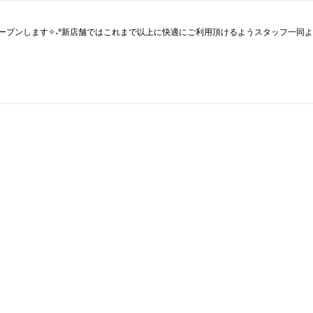
ーアルオープンします✧˖°新店舗ではこれまで以上に快適にご利用頂けるようスタッフ